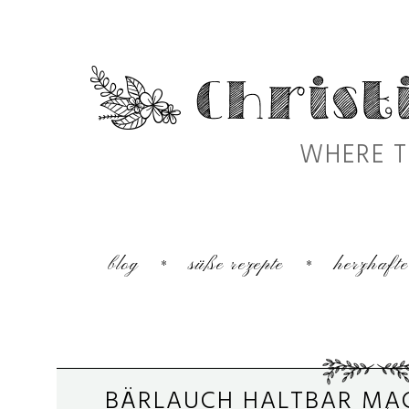
WHERE T
blog
süße rezepte
herzhafte
BÄRLAUCH HALTBAR MACH