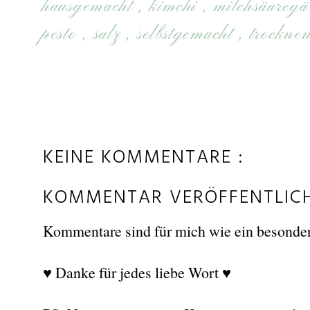
hausgemacht
,
kimchi
,
milchsäureg
pesto
,
salz
,
selbstgemacht
,
trockne
KEINE KOMMENTARE :
KOMMENTAR VERÖFFENTLIC
Kommentare sind für mich wie ein besonder
♥ Danke für jedes liebe Wort ♥