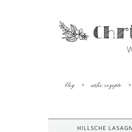
W
blog
süße rezepte
HILLSCHE LASAGN