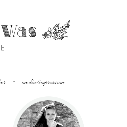
PE
her
media/impressum